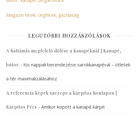
Bútor: kanapé, ülőgarnitúra
Magazin hírek, céghírek, gazdaság
LEGUTÓBBI HOZZÁSZÓLÁSOK
A háttámla megfelelő dőlése a kanapéknál | Kanapé,
-
Kis nappali berendezése sarokkanapéval – ötletek
bútor
a tér maximalizálásához
A referencia képek szerepe a kárpitos honlapon |
-
Amikor kopott a kanapé kárpit
Kárpitos Pécs