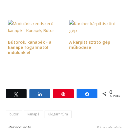
Bútorok, kanapék - a
A kárpittisztító gép
kanapé fogalmától
működése
indulunk el
0
Tweet
Share
Pin
Share
SHARES
bútor
kanapé
ülőgarnitúra
-
Bútorajánló
3 hozzászólás