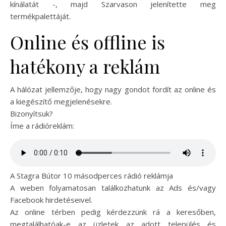
kínálatát -, majd Szarvason jelenítette meg
termékpalettáját.
Online és offline is
hatékony a reklám
A hálózat jellemzője, hogy nagy gondot fordít az online és
a kiegészítő megjelenésekre.
Bizonyítsuk?
Íme a rádióreklám:
A Stagra Bútor 10 másodperces rádió reklámja
A weben folyamatosan találkozhatunk az Ads és/vagy
Facebook hirdetéseivel.
Az online térben pedig kérdezzünk rá a keresőben,
megtalálhatóak-e az üzletek az adott település és