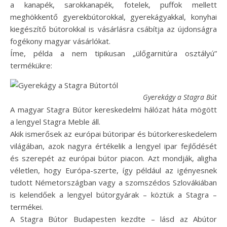
a kanapék, sarokkanapék, fotelek, puffok mellett
meghökkentő gyerekbútorokkal, gyerekágyakkal, konyhai
kiegészítő bútorokkal is vásárlásra csábítja az újdonságra
fogékony magyar vásárlókat.
Íme, példa a nem tipikusan „ülőgarnitúra osztályú”
termékükre:
Gyerekágy a Stagra Bútort
A magyar Stagra Bútor kereskedelmi hálózat háta mögött
a lengyel Stagra Meble áll.
Akik ismerősek az európai bútoripar és bútorkereskedelem
világában, azok nagyra értékelik a lengyel ipar fejlődését
és szerepét az európai bútor piacon. Azt mondják, aligha
véletlen, hogy Európa-szerte, így például az igényesnek
tudott Németországban vagy a szomszédos Szlovákiában
is kelendőek a lengyel bútorgyárak – köztük a Stagra –
termékei.
A Stagra Bútor Budapesten kezdte – lásd az Abútor