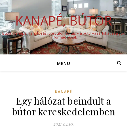
KANAPÉ, BÚTOR
Bútor, kanapé, kárpitozás, bőrbútor javítás – a bútorvásárlókat segítjük
információkkal.
MENU
KANAPÉ
Egy hálózat beindult a
bútor kereskedelemben
2021.04.10.